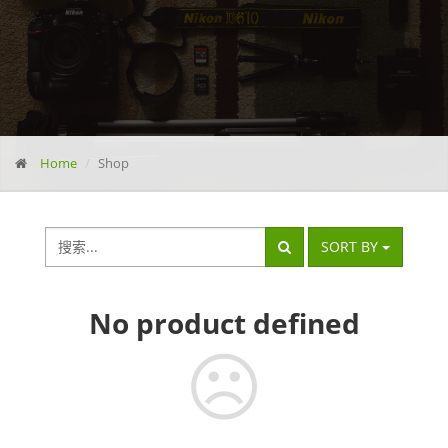
Home
Shop
SORT BY
No
product defined
☹