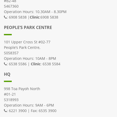
#B2-48
S467360
Operation Hours: 10.30AM - 8.30PM
: 6908 5838 |
Clinic
:6908 5838
PEOPLE’S PARK CENTRE
101 Upper Cross St #02-77
People’s Park Centre,
S058357
Operation Hours: 10AM - 8PM
: 6538 5586 |
Clinic
: 6538 5584
HQ
998 Toa Payoh North
#01-21
S318993
Operation Hours: 9AM - 6PM
: 6221 3900 | Fax: 6535 3900