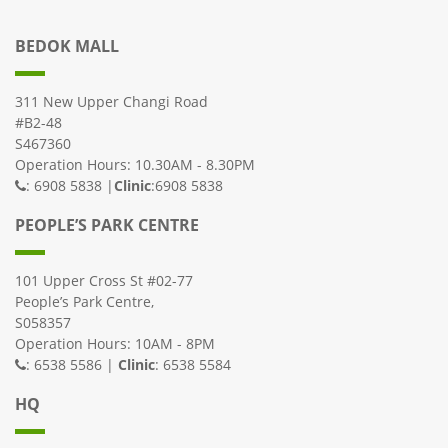
BEDOK MALL
311 New Upper Changi Road
#B2-48
S467360
Operation Hours: 10.30AM - 8.30PM
: 6908 5838 |
Clinic
:6908 5838
PEOPLE’S PARK CENTRE
101 Upper Cross St #02-77
People’s Park Centre,
S058357
Operation Hours: 10AM - 8PM
: 6538 5586 |
Clinic
: 6538 5584
HQ