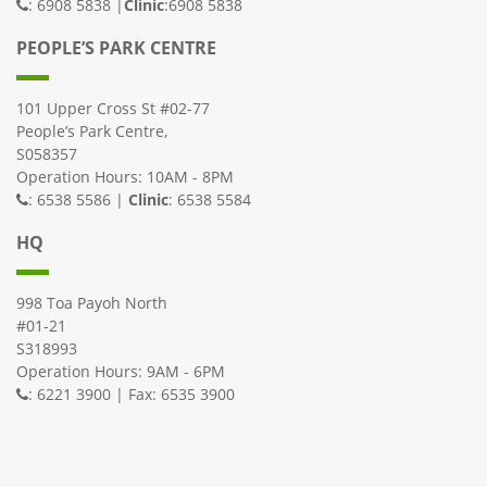
: 6908 5838 |
Clinic
:6908 5838
PEOPLE’S PARK CENTRE
101 Upper Cross St #02-77
People’s Park Centre,
S058357
Operation Hours: 10AM - 8PM
: 6538 5586 |
Clinic
: 6538 5584
HQ
998 Toa Payoh North
#01-21
S318993
Operation Hours: 9AM - 6PM
: 6221 3900 | Fax: 6535 3900