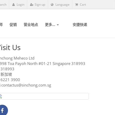
arch
Login
Sign up
Language
Cart
师
促销
营业地点
更多...
安捷快递
isit Us
inchong Meheco Ltd
998 Toa Payoh North #01-21 Singapore 318993
318993
新加坡
6221 3900
contactus@sinchong.com.sg