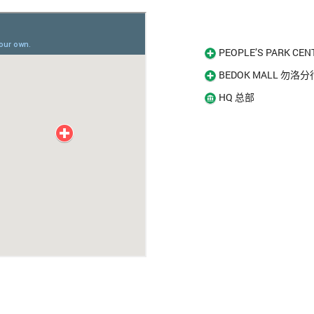
PEOPLE’S PARK C
BEDOK MALL 勿洛分
HQ 总部