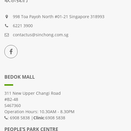
998 Toa Payoh North #01-21 Singapore 318993
6221 3900
contactus@sinchong.com.sg
BEDOK MALL
311 New Upper Changi Road
#B2-48
S467360
Operation Hours: 10.30AM - 8.30PM
: 6908 5838 |
Clinic
:6908 5838
PEOPLE’S PARK CENTRE