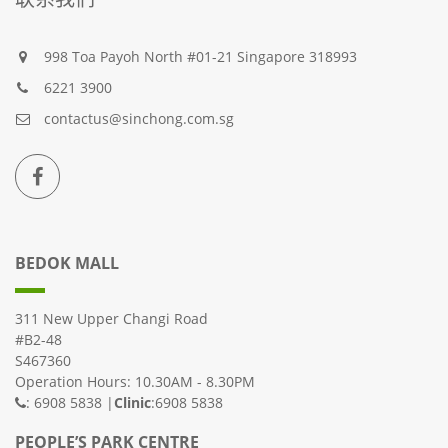
998 Toa Payoh North #01-21 Singapore 318993
6221 3900
contactus@sinchong.com.sg
BEDOK MALL
311 New Upper Changi Road
#B2-48
S467360
Operation Hours: 10.30AM - 8.30PM
: 6908 5838 |
Clinic
:6908 5838
PEOPLE’S PARK CENTRE