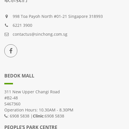
998 Toa Payoh North #01-21 Singapore 318993
6221 3900
contactus@sinchong.com.sg
BEDOK MALL
311 New Upper Changi Road
#B2-48
S467360
Operation Hours: 10.30AM - 8.30PM
: 6908 5838 |
Clinic
:6908 5838
PEOPLE’S PARK CENTRE