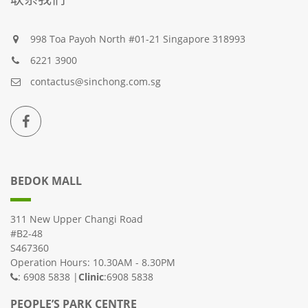
998 Toa Payoh North #01-21 Singapore 318993
6221 3900
contactus@sinchong.com.sg
BEDOK MALL
311 New Upper Changi Road
#B2-48
S467360
Operation Hours: 10.30AM - 8.30PM
: 6908 5838 |
Clinic
:6908 5838
PEOPLE’S PARK CENTRE