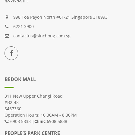
998 Toa Payoh North #01-21 Singapore 318993
6221 3900
contactus@sinchong.com.sg
BEDOK MALL
311 New Upper Changi Road
#B2-48
S467360
Operation Hours: 10.30AM - 8.30PM
: 6908 5838 |
Clinic
:6908 5838
PEOPLE’S PARK CENTRE