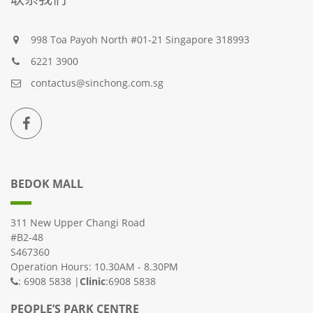
998 Toa Payoh North #01-21 Singapore 318993
6221 3900
contactus@sinchong.com.sg
BEDOK MALL
311 New Upper Changi Road
#B2-48
S467360
Operation Hours: 10.30AM - 8.30PM
: 6908 5838 |
Clinic
:6908 5838
PEOPLE’S PARK CENTRE