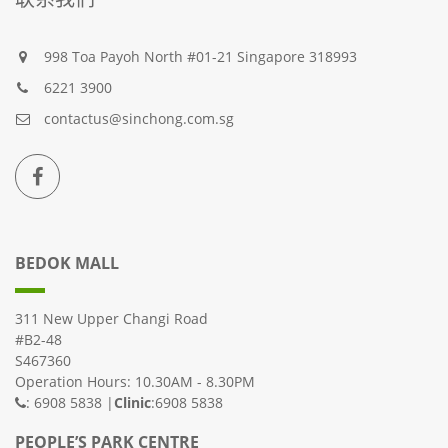
998 Toa Payoh North #01-21 Singapore 318993
6221 3900
contactus@sinchong.com.sg
BEDOK MALL
311 New Upper Changi Road
#B2-48
S467360
Operation Hours: 10.30AM - 8.30PM
: 6908 5838 |
Clinic
:6908 5838
PEOPLE’S PARK CENTRE