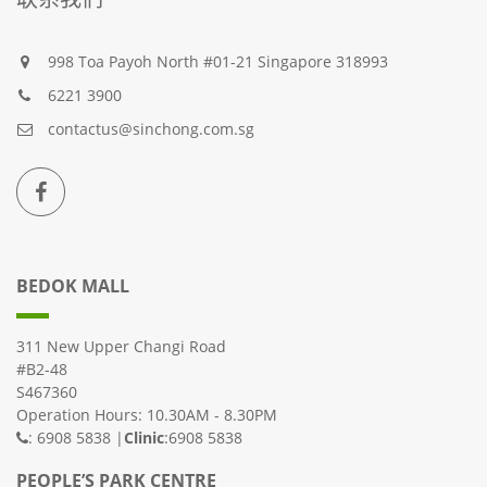
998 Toa Payoh North #01-21 Singapore 318993
6221 3900
contactus@sinchong.com.sg
BEDOK MALL
311 New Upper Changi Road
#B2-48
S467360
Operation Hours: 10.30AM - 8.30PM
: 6908 5838 |
Clinic
:6908 5838
PEOPLE’S PARK CENTRE