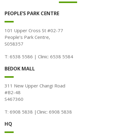
PEOPLE’S PARK CENTRE
101 Upper Cross St #02-77
People’s Park Centre,
S058357
T: 6538 5586 | Clinic: 6538 5584
BEDOK MALL
311 New Upper Changi Road
#B2-48
S467360
T: 6908 5838 |Clinic: 6908 5838
HQ