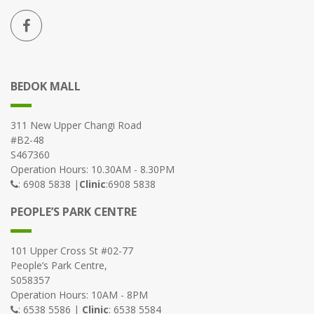
BEDOK MALL
311 New Upper Changi Road
#B2-48
S467360
Operation Hours: 10.30AM - 8.30PM
: 6908 5838 |
Clinic
:6908 5838
PEOPLE’S PARK CENTRE
101 Upper Cross St #02-77
People’s Park Centre,
S058357
Operation Hours: 10AM - 8PM
: 6538 5586 |
Clinic
: 6538 5584