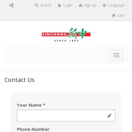
Search
Login
Sign up
Language
Cart
Toggle
navigat
Contact Us
Your Name
Phone Number