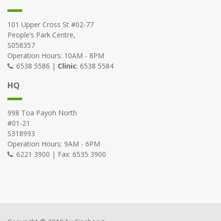
101 Upper Cross St #02-77
People’s Park Centre,
S058357
Operation Hours: 10AM - 8PM
: 6538 5586 |
Clinic
: 6538 5584
HQ
998 Toa Payoh North
#01-21
S318993
Operation Hours: 9AM - 6PM
: 6221 3900 | Fax: 6535 3900