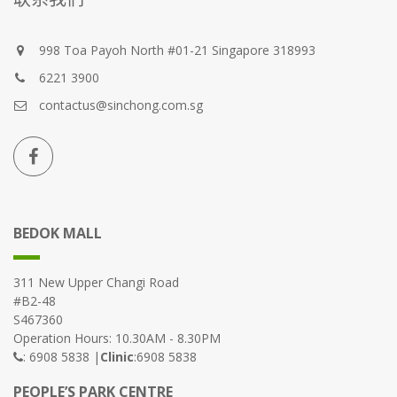
998 Toa Payoh North #01-21 Singapore 318993
6221 3900
contactus@sinchong.com.sg
BEDOK MALL
311 New Upper Changi Road
#B2-48
S467360
Operation Hours: 10.30AM - 8.30PM
: 6908 5838 |
Clinic
:6908 5838
PEOPLE’S PARK CENTRE