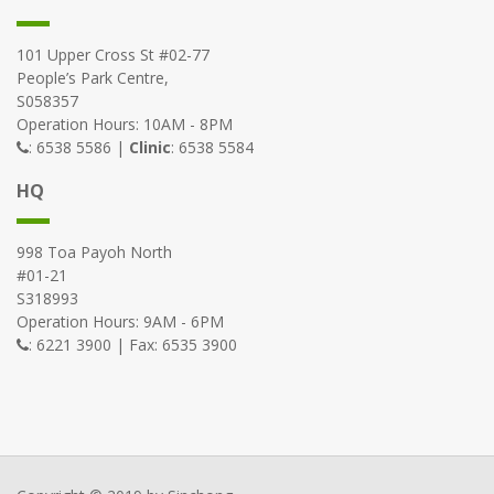
101 Upper Cross St #02-77
People’s Park Centre,
S058357
Operation Hours: 10AM - 8PM
: 6538 5586 |
Clinic
: 6538 5584
HQ
998 Toa Payoh North
#01-21
S318993
Operation Hours: 9AM - 6PM
: 6221 3900 | Fax: 6535 3900