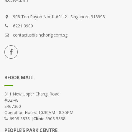
998 Toa Payoh North #01-21 Singapore 318993
6221 3900
contactus@sinchong.com.sg
BEDOK MALL
311 New Upper Changi Road
#B2-48
S467360
Operation Hours: 10.30AM - 8.30PM
: 6908 5838 |
Clinic
:6908 5838
PEOPLE’S PARK CENTRE