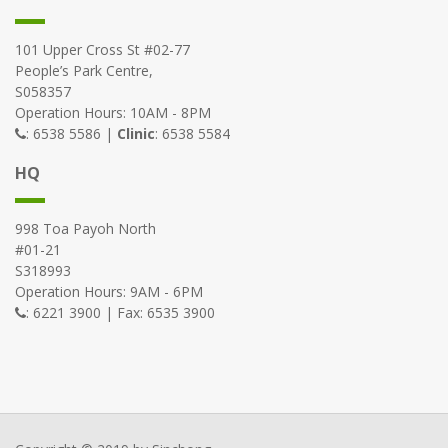
101 Upper Cross St #02-77
People’s Park Centre,
S058357
Operation Hours: 10AM - 8PM
: 6538 5586 |
Clinic
: 6538 5584
HQ
998 Toa Payoh North
#01-21
S318993
Operation Hours: 9AM - 6PM
: 6221 3900 | Fax: 6535 3900