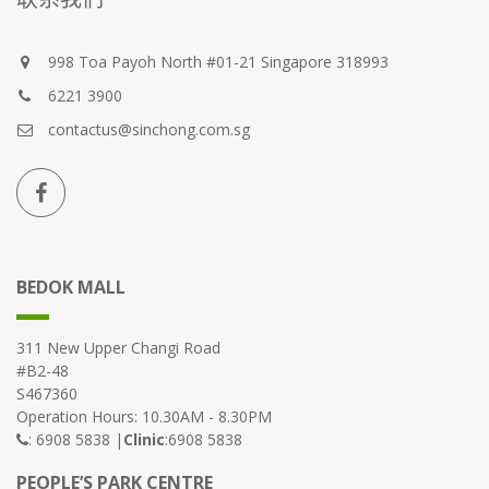
998 Toa Payoh North #01-21 Singapore 318993
6221 3900
contactus@sinchong.com.sg
BEDOK MALL
311 New Upper Changi Road
#B2-48
S467360
Operation Hours: 10.30AM - 8.30PM
: 6908 5838 |
Clinic
:6908 5838
PEOPLE’S PARK CENTRE