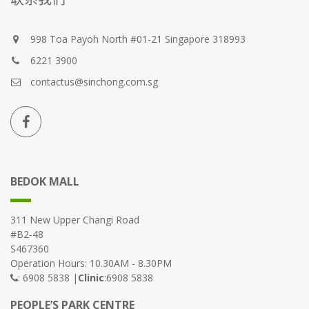
998 Toa Payoh North #01-21 Singapore 318993
6221 3900
contactus@sinchong.com.sg
BEDOK MALL
311 New Upper Changi Road
#B2-48
S467360
Operation Hours: 10.30AM - 8.30PM
: 6908 5838 |
Clinic
:6908 5838
PEOPLE’S PARK CENTRE