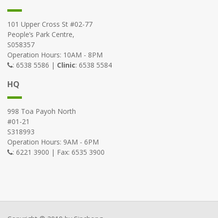
101 Upper Cross St #02-77
People’s Park Centre,
S058357
Operation Hours: 10AM - 8PM
: 6538 5586 |
Clinic
: 6538 5584
HQ
998 Toa Payoh North
#01-21
S318993
Operation Hours: 9AM - 6PM
: 6221 3900 | Fax: 6535 3900